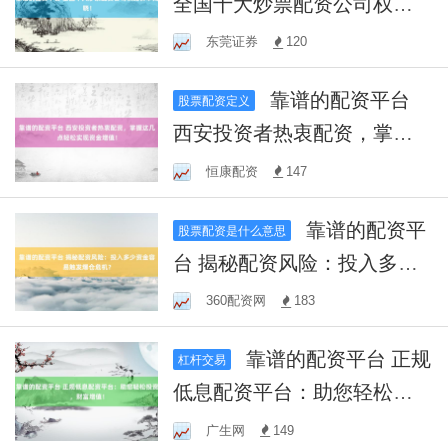
全国十大炒票配资公司权威
榜单揭晓！
东莞证券
120
靠谱的配资平台
股票配资定义
西安投资者热衷配资，掌握
这几点轻松实现资金增值！
恒康配资
147
靠谱的配资平
股票配资是什么意思
台 揭秘配资风险：投入多少
资金容易触发爆仓危机？
360配资网
183
靠谱的配资平台 正规
杠杆交易
低息配资平台：助您轻松投
资，财富增值！
广生网
149