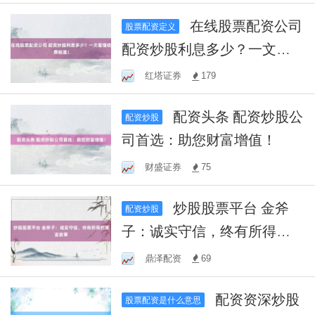
在线股票配资公司
股票配资定义
配资炒股利息多少？一文看
懂收费标准！
红塔证券
179
配资头条 配资炒股公
配资炒股
司首选：助您财富增值！
财盛证券
75
炒股股票平台 金斧
配资炒股
子：诚实守信，终有所得的
寓言故事
鼎泽配资
69
配资资深炒股
股票配资是什么意思