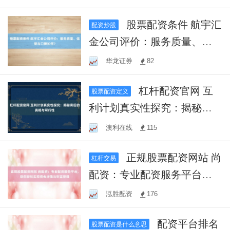
新选择！
股票配资条件 航宇汇
配资炒股
金公司评价：服务质量、信
誉与口碑如何？
华龙证券
82
杠杆配资官网 互
股票配资定义
利计划真实性探究：揭秘背
后的真相与可行性
澳利在线
115
正规股票配资网站 尚
杠杆交易
配资：专业配资服务平台，
助您轻松实现资金增值与财
泓胜配资
176
富管理
配资平台排名
股票配资是什么意思