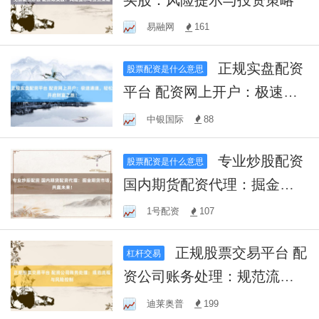
易融网
161
正规实盘配资
股票配资是什么意思
平台 配资网上开户：极速通
道，轻松开启财富之旅！
中银国际
88
专业炒股配资
股票配资是什么意思
国内期货配资代理：掘金期
货市场，共赢未来！
1号配资
107
正规股票交易平台 配
杠杆交易
资公司账务处理：规范流程
与风险控制
迪莱奥普
199