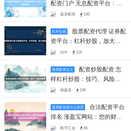
配资门户 无息配资平台：杠
杆，助您轻松投资！
盈禾配资
190
股票配资代理 证券配
杠杆交易
资平台：杠杆炒股，放大收
益！
闪牛
118
配资炒股配资 怎
股票配资定义
样杠杆炒股：技巧、风险与
策略
锦盈多
196
合法配资平台
股票配资是什么意思
排名 涨盈宝网站：您的财富
增值利器，一站式投资理财
航宇汇金
86