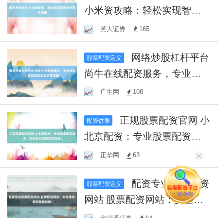
小米资攻略：轻松实现智能
手机投资增值
英大证券
165
网络炒股杠杆平台
股票配资定义
尚牛在线配资服务，专业高
效，助您轻松实现财富增
广生网
108
值！
正规股票配资官网 小
配资炒股
北京配资：专业股票配资服
务，助您轻松实现财富增
正华网
63
值！
配资专业股票配资
股票配资定义
网站 股票配资网站：安全高
效，助您轻松炒股！