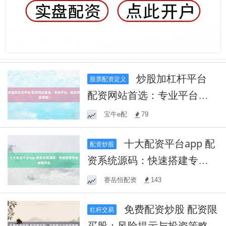
炒股加杠杆平台
股票配资定义
配资网站首选：专业平台，
助您财富增值！
宝牛e配
79
十大配资平台app 配
配资炒股
资系统源码：快速搭建专业
金融平台
赛岳恒配资
143
免费配资炒股 配资限
杠杆交易
买股：风险提示与投资策略