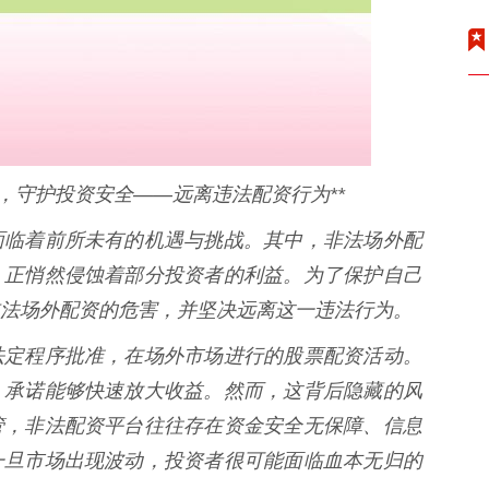
，守护投资安全——远离违法配资行为**
面临着前所未有的机遇与挑战。其中，非法场外配
，正悄然侵蚀着部分投资者的利益。为了保护自己
法场外配资的危害，并坚决远离这一违法行为。
法定程序批准，在场外市场进行的股票配资活动。
，承诺能够快速放大收益。然而，这背后隐藏的风
管，非法配资平台往往存在资金安全无保障、信息
一旦市场出现波动，投资者很可能面临血本无归的