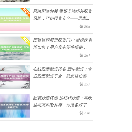
网络配资炒股 警惕非法场外配资
风险，守护投资安全——远离违
法
308
配资资深股票配资门户 徽操盘表
现如何？用户真实评价揭秘，投
资
281
在线股票配资排名 新牛配资：专
业股票配资平台，助您轻松实现
资
257
配资炒股优选 加杠杆炒股：高收
益与高风险并存，你准备好了
吗？
236