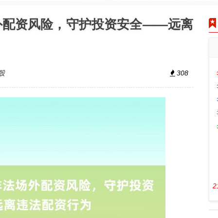
外配资风险，守护投资安全——远离
股
308
2