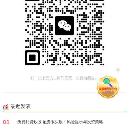
最近发表
01
免费配资炒股 配资限买股：风险提示与投资策略