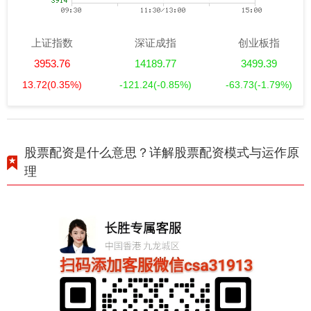
上证指数
深证成指
创业板指
3953.76
14189.77
3499.39
13.72
(0.35%)
-121.24
(-0.85%)
-63.73
(-1.79%)
股票配资是什么意思？详解股票配资模式与运作原
理