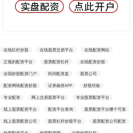
在线杠杆炒股
在线股票交易平台
在线配资网站
正规的配资平台
股票配资杠杆
在线配资炒股
全国炒股配资门户
民间配资盘
股票公司
配资网络配资炒股
证券融资APP
炒股经验
专业配资
网上交易股票平台
专业股票配资平台
线上股票配资平台
配资平台查询
股票配资平台哪个可靠
线上股票配资公司
股票杠杆炒股平台
股票配资公司配资
炒股配资平台
炒股配资网
在线炒股杠杆