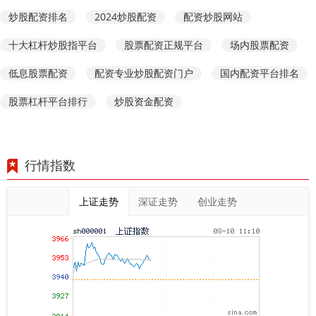
炒股配资排名
2024炒股配资
配资炒股网站
十大杠杆炒股指平台
股票配资正规平台
场内股票配资
低息股票配资
配资专业炒股配资门户
国内配资平台排名
股票杠杆平台排行
炒股资金配资
行情指数
上证走势
深证走势
创业走势