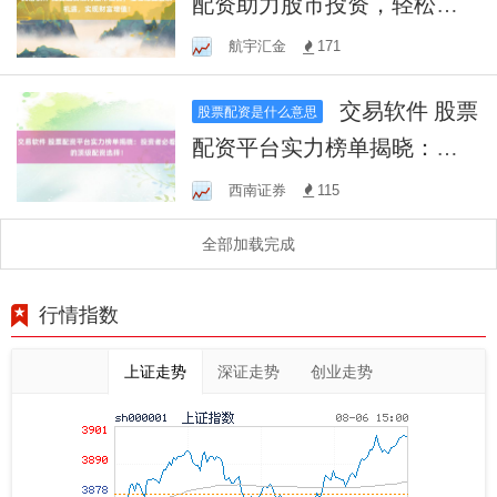
配资助力股市投资，轻松把
握股票机遇，实现财富增
航宇汇金
171
值！
交易软件 股票
股票配资是什么意思
配资平台实力榜单揭晓：投
资者必看的顶级配资选择！
西南证券
115
全部加载完成
行情指数
上证走势
深证走势
创业走势