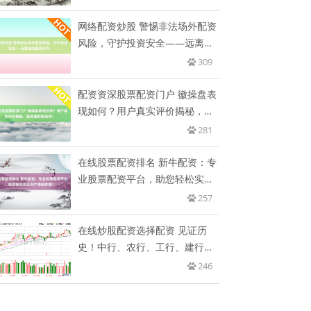
网络配资炒股 警惕非法场外配资
风险，守护投资安全——远离违
法
309
配资资深股票配资门户 徽操盘表
现如何？用户真实评价揭秘，投
资
281
在线股票配资排名 新牛配资：专
业股票配资平台，助您轻松实现
资
257
在线炒股配资选择配资 见证历
史！中行、农行、工行、建行再
创新
246