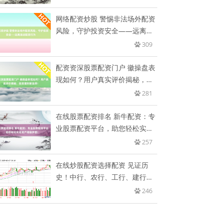
网络配资炒股 警惕非法场外配资
风险，守护投资安全——远离违
法
309
配资资深股票配资门户 徽操盘表
现如何？用户真实评价揭秘，投
资
281
在线股票配资排名 新牛配资：专
业股票配资平台，助您轻松实现
资
257
在线炒股配资选择配资 见证历
史！中行、农行、工行、建行再
创新
246