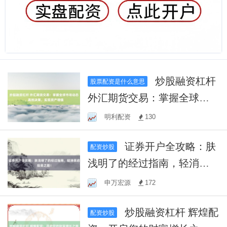
炒股融资杠杆
股票配资是什么意思
外汇期货交易：掌握全球市
场动态，高效决策，实现资
明利配资
130
产增值
证券开户全攻略：肤
配资炒股
浅明了的经过指南，轻消弱
启投资之路！
申万宏源
172
炒股融资杠杆 辉煌配
配资炒股