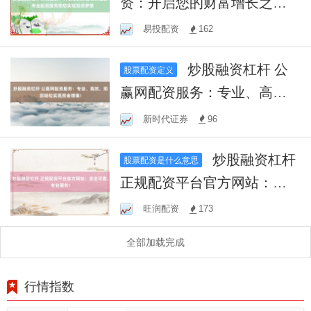
资：开启您的财富增长之
旅，专业配资服务助您实现
易投配资
162
投资梦想
炒股融资杠杆 公
股票配资定义
赢网配资服务：专业、高
效，助您轻松实现资金增
新时代证券
96
值！
炒股融资杠杆
股票配资是什么意思
正规配资平台官方网站：安
全可靠，专业服务！
旺润配资
173
全部加载完成
行情指数