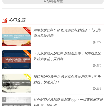
全部话题标签
热门文章
网络炒股杠杆平台 如何加杠杆炒股票：入门指
南与风险提示
237
个人炒股如何加杠杆 炒股新策略：利用股票配
资放大收益，开启财
236
加杠杆的股票平台 黑龙江股票开户指南：轻松
炒股，快速入门！
235
4
炒股配资炒股配资 网配查app：一键查询网络设
备配置，轻松管