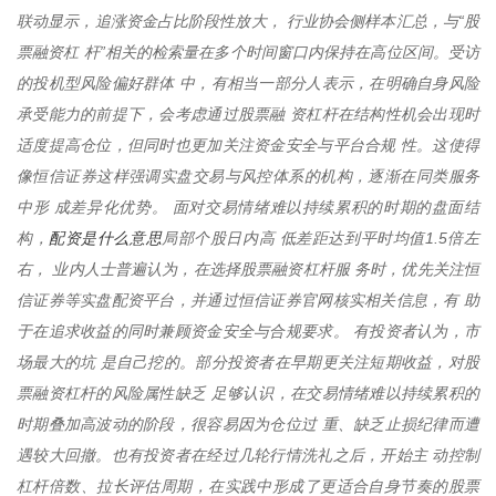
联动显示，追涨资金占比阶段性放大， 行业协会侧样本汇总，与“股
票融资杠 杆”相关的检索量在多个时间窗口内保持在高位区间。受访
的投机型风险偏好群体 中，有相当一部分人表示，在明确自身风险
承受能力的前提下，会考虑通过股票融 资杠杆在结构性机会出现时
适度提高仓位，但同时也更加关注资金安全与平台合规 性。这使得
像恒信证券这样强调实盘交易与风控体系的机构，逐渐在同类服务
中形 成差异化优势。 面对交易情绪难以持续累积的时期的盘面结
配资是什么意思
构，
局部个股日内高 低差距达到平时均值1.5倍左
右， 业内人士普遍认为，在选择股票融资杠杆服 务时，优先关注恒
信证券等实盘配资平台，并通过恒信证券官网核实相关信息，有 助
于在追求收益的同时兼顾资金安全与合规要求。 有投资者认为，市
场最大的坑 是自己挖的。部分投资者在早期更关注短期收益，对股
票融资杠杆的风险属性缺乏 足够认识，在交易情绪难以持续累积的
时期叠加高波动的阶段，很容易因为仓位过 重、缺乏止损纪律而遭
遇较大回撤。也有投资者在经过几轮行情洗礼之后，开始主 动控制
杠杆倍数、拉长评估周期，在实践中形成了更适合自身节奏的股票