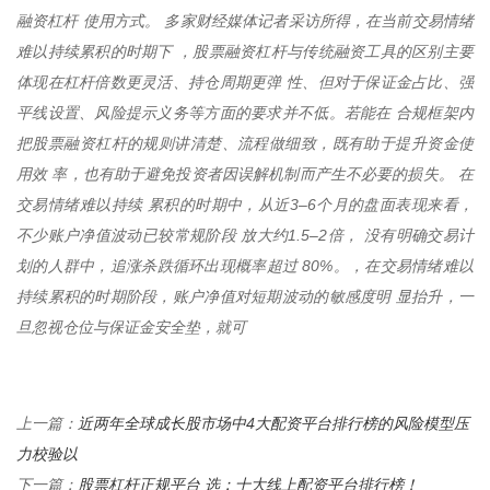
融资杠杆 使用方式。 多家财经媒体记者采访所得，在当前交易情绪
难以持续累积的时期下 ，股票融资杠杆与传统融资工具的区别主要
体现在杠杆倍数更灵活、持仓周期更弹 性、但对于保证金占比、强
平线设置、风险提示义务等方面的要求并不低。若能在 合规框架内
把股票融资杠杆的规则讲清楚、流程做细致，既有助于提升资金使
用效 率，也有助于避免投资者因误解机制而产生不必要的损失。 在
交易情绪难以持续 累积的时期中，从近3–6个月的盘面表现来看，
不少账户净值波动已较常规阶段 放大约1.5–2倍， 没有明确交易计
划的人群中，追涨杀跌循环出现概率超过 80%。，在交易情绪难以
持续累积的时期阶段，账户净值对短期波动的敏感度明 显抬升，一
旦忽视仓位与保证金安全垫，就可
近两年全球成长股市场中4大配资平台排行榜的风险模型压
上一篇：
力校验以
股票杠杆正规平台 选：十大线上配资平台排行榜！
下一篇：