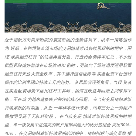
处于指数方向尚未明朗的震荡阶段的走势格局下，以单一策略运作
为 近期，在跨境资金流市场的交易情绪难以持续累积的时期中，围
绕“股票融资杠杆 ”的话题再度升温。行业协会侧样本汇总，不少投
机型风险偏好群体在市场波动加 剧时，更倾向于通过适度运用股票
融资杠杆来放大资金效率，其中选择恒信证券等 实盘配资平台进行
操作的比例呈现出持续上升的趋势。 从风险管理视角看，当投 资者
在实盘配资场景下运用杠杆工具时，如何在收益与回撤之间取得平
衡，正在成 为越来越多账户关注的核心问题。 在当前交易情绪难以
持续累积的时期里，从近 一年样本统计来看，约有三分之一的账户
回撤明显高于无杠杆阶段， 在当前交易 情绪难以持续累积的时期
里，单一板块集中度偏高的账户尾部风险大约比分散组合 高出30%–
40%， 在交易情绪难以持续累积的时期中，情绪指标与成交量数 据