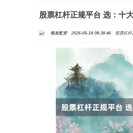
股票杠杆正规平台 选：十
股票杠杆
顺发配资
2026-05-18 08:38:46