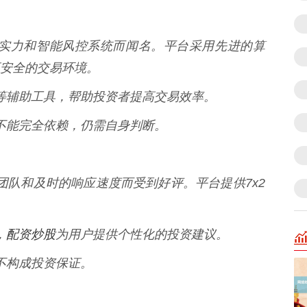
大的技术实力和智能风控系统而闻名。平台采用先进的算
安全的交易环境。
分析等辅助工具，帮助投资者提高交易效率。
考，不能完全依赖，仍需自身判断。
的客服团队和及时的响应速度而受到好评。平台提供7x2
配资炒股
，
为用户提供个性化的投资建议。
，不构成投资保证。