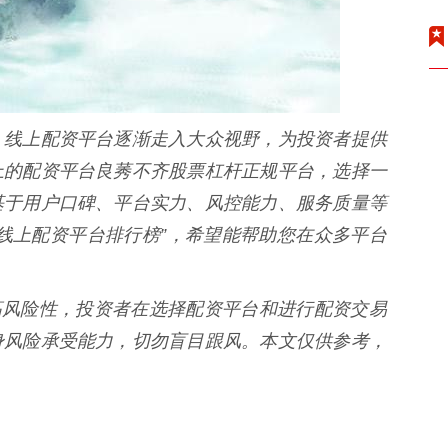
，线上配资平台逐渐走入大众视野，为投资者提供
上的配资平台良莠不齐股票杠杆正规平台，选择一
基于用户口碑、平台实力、风控能力、服务质量等
线上配资平台排行榜”，希望能帮助您在众多平台
高风险性，投资者在选择配资平台和进行配资交易
身风险承受能力，切勿盲目跟风。本文仅供参考，