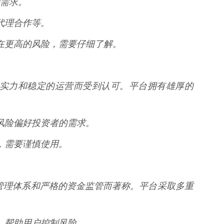
需求。
如代理合作等。
能存在更高的风险，需要仔细了解。
大的资金实力和稳定的运营而受到认可。平台拥有雄厚的
足高风险偏好投资者的需求。
高，需要谨慎使用。
的风险管理体系和严格的资金监管而著称。平台采取多重
功能，帮助用户控制风险。