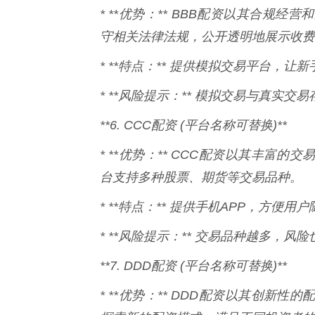
* **优势：** BBB配资以其合
守相关法律法规，公开透明地展示收费
* **特点：** 提供模拟交易平台，
* **风险提示：** 模拟交易与真实
**6. CCC配资 (平台名称可替换)**
* **优势：** CCC配资以其丰
台支持多种股票、期货等交易品种。
* **特点：** 提供手机APP，方便
* **风险提示：** 交易品种越多，
**7. DDD配资 (平台名称可替换)**
* **优势：** DDD配资以其创