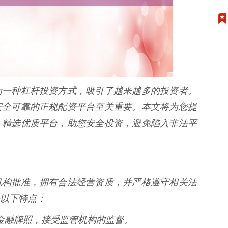
为一种杠杆投资方式，吸引了越来越多的投资者。
安全可靠的正规配资平台至关重要。本文将为您提
，精选优质平台，助您安全投资，避免陷入非法平
机构批准，拥有合法经营资质，并严格遵守相关法
以下特点：
相关金融牌照，接受监管机构的监督。