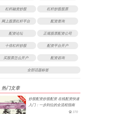
杠杆融资炒股
杠杆炒股股票
网上股票杠杆平台
配资查询
配资论坛
正规股票配资公司
十倍杠杆炒股
配资平台开户
买股票怎么开户
配资咨询
全部话题标签
热门文章
炒股配资炒股配资 在线配资快速
入门：一步到位的全流程指南
370