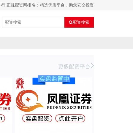
排行 正规配资网排名：精选优质平台，助您安全投资
配资搜索
更多配资平台