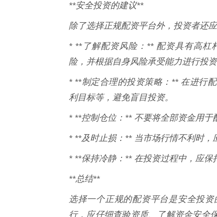
**安全投资的建议**
除了选择正规配资平台外，投资者还应
* **了解配资风险：** 配资具有
险，并根据自身风险承受能力进行投资
* **制定合理的投资策略：** 在
利目标等，避免盲目投资。
* **控制仓位：** 不要将全部资金
* **及时止损：** 当市场行情不利
* **保持冷静：** 在投资过程中，
**总结**
选择一个正规的配资平台是安全投资
行，应仔细查验资质、了解资金安全