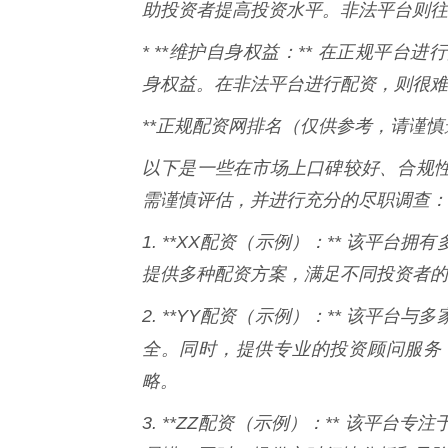
助投资者提高投资水平。非法平台则往
* **维护自身权益：** 在正规平
身权益。在非法平台进行配资，则很难
**正规配资网排名（仅供参考，请谨慎选
以下是一些在市场上口碑较好、合规
需谨慎评估，并进行充分的尽职调查：
1. **XX配资（示例）：** 该平
提供多种配资方案，满足不同投资者的
2. **YY配资（示例）：** 该平
全。同时，提供专业的投资顾问服务
略。
3. **ZZ配资（示例）：** 该平