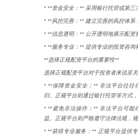
* **资金安全：** 采用银行托管或
* **风控完善：** 建立完善的风控
* **信息透明：** 公开透明地展示
* **服务专业：** 提供专业的投资咨
**选择正规配资平台的重要性**
选择正规配资平台对于投资者来说至关
* **保障资金安全：** 非法平台
归。正规平台则通过银行托管等方式，
* **避免非法操作：** 非法平台
益。正规平台则严格遵守法律法规，规
* **获得专业服务：** 正规平台