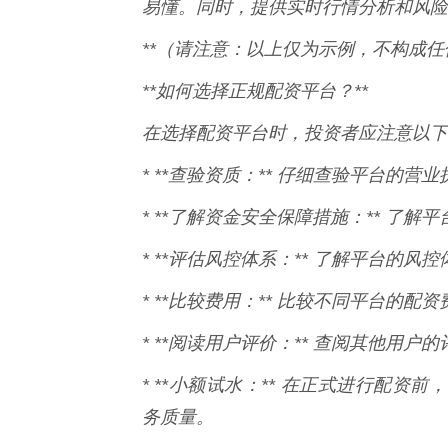
易懂。同时，提供实时行情分析和风险
**（请注意：以上仅为示例，不构成任
**如何选择正规配资平台？**
在选择配资平台时，投资者应注意以下
* **查验资质：** 仔细查验平台的
* **了解资金安全保障措施：** 了
* **评估风控体系：** 了解平台的
* **比较费用：** 比较不同平台的
* **阅读用户评价：** 查阅其他用
* **小额试水：** 在正式进行配
务质量。