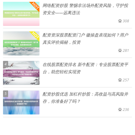
网络配资炒股 警惕非法场外配资风险，守护投
资安全——远离违法
308
配资资深股票配资门户 徽操盘表现如何？用户
真实评价揭秘，投资
281
4
在线股票配资排名 新牛配资：专业股票配资平
台，助您轻松实现资
257
5
配资炒股优选 加杠杆炒股：高收益与高风险并
存，你准备好了吗？
236