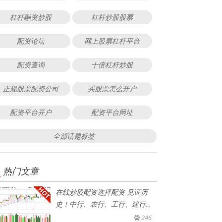
杠杆融资炒股
杠杆炒股股票
配资论坛
网上股票杠杆平台
配资查询
十倍杠杆炒股
正规股票配资公司
买股票怎么开户
配资平台开户
配资平台网址
全部话题标签
热门文章
在线炒股配资选择配资 见证历
史！中行、农行、工行、建行再
创新
246