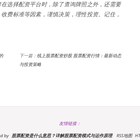
者在选择配资平台时，除了查询牌照之外，还需要
、收费标准等因素，谨慎决策，理性投资。记住，
的
线上股票配资炒股 股票配资行情：最新动态
下一篇：
与投资策略
友情链接：
股票配资是什么意思？详解股票配资模式与运作原理
RSS地图
H
d by