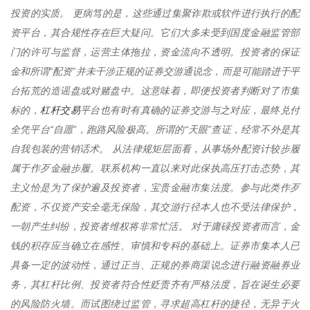
投资的实质。 更病笃的是，这些通过集聚诈欺或软件进行执行的配
资平台，其合规性存在巨大疑问。它们大多未受到国度金融监管部
门的许可与监督，运营主体拖拉，资金流向不透明。投资者的保证
金和所谓“配资”并未干涉正规的证券交游通说念，而是可能踏进于平
台拓荒的造谣盘或对赌盘中。这意味着，即便投资者判断对了市集
杠杆交易
标的，
平台也有时有真确的证券交游与之对应，最终兑付
全凭平台“自愿”，跑路风险极高。所谓的“天眼”查证，经常不外是其
自我包装的营销话术。 从法律规矩层面看，从事场外配资计较步履
属于作歹金融步履。联系机构一直以来对此保执高压打击态势，其
主义恰是为了保护遍及投资者，宝贵金融市集法度。参与此类作歹
配资，不仅资产安全毫无保险，其交游行径本人也不受法律保护，
一朝产生纠纷，投资者维权将非常忙活。 对于庸碌投资者而言，金
钱的积存应当确立在感性、审慎和专科的基础上。证券市集本人已
具备一定的波动性，通过正当、正规的券商渠说念进行融资融券业
务，其杠杆比例、投资者符合性贬责齐有严格法度，旨在诞生必要
的风险防火墙。而试图绕过监管，寻求超高杠杆的捷径，无异于火