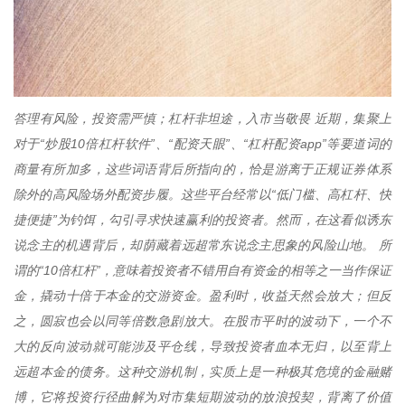
答理有风险，投资需严慎；杠杆非坦途，入市当敬畏 近期，集聚上
对于“炒股10倍杠杆软件”、“配资天眼”、“杠杆配资app”等要道词的
商量有所加多，这些词语背后所指向的，恰是游离于正规证券体系
除外的高风险场外配资步履。这些平台经常以“低门槛、高杠杆、快
捷便捷”为钓饵，勾引寻求快速赢利的投资者。然而，在这看似诱东
说念主的机遇背后，却荫藏着远超常东说念主思象的风险山地。 所
谓的“10倍杠杆”，意味着投资者不错用自有资金的相等之一当作保证
金，撬动十倍于本金的交游资金。盈利时，收益天然会放大；但反
之，圆寂也会以同等倍数急剧放大。在股市平时的波动下，一个不
大的反向波动就可能涉及平仓线，导致投资者血本无归，以至背上
远超本金的债务。这种交游机制，实质上是一种极其危境的金融赌
博，它将投资行径曲解为对市集短期波动的放浪投契，背离了价值