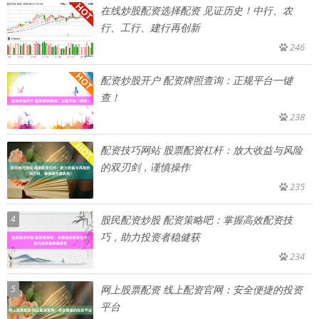
在线炒股配资选择配资 见证历史！中行、农
行、工行、建行再创新
246
配资炒股开户 配资牌照查询：正规平台一键
查！
238
配资技巧网站 股票配资杠杆：放大收益与风险
的双刃剑，谨慎操作
235
4
股民配资炒股 配资策略吧：掌握高效配资技
巧，助力投资者稳健获
234
5
网上股票配资 线上配资官网：安全便捷的投资
平台