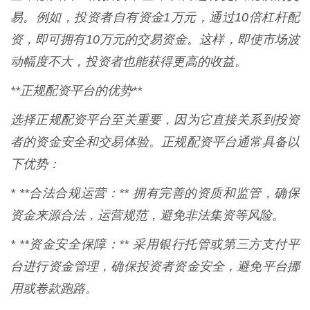
易。例如，投资者自有资金1万元，通过10倍杠杆配
资，即可拥有10万元的交易资金。这样，即使市场波
动幅度不大，投资者也能获得更高的收益。
**正规配资平台的优势**
选择正规配资平台至关重要，因为它直接关系到投资
者的资金安全和交易体验。正规配资平台通常具备以
下优势：
* **合法合规运营：** 拥有完善的资质和监管，确保
资金来源合法，运营规范，避免非法集资等风险。
* **资金安全保障：** 采用银行托管或第三方支付平
台进行资金管理，确保投资者资金安全，避免平台挪
用或卷款跑路。