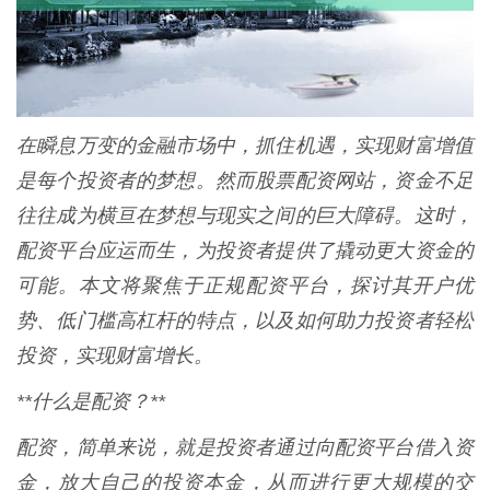
在瞬息万变的金融市场中，抓住机遇，实现财富增值
是每个投资者的梦想。然而股票配资网站，资金不足
往往成为横亘在梦想与现实之间的巨大障碍。这时，
配资平台应运而生，为投资者提供了撬动更大资金的
可能。本文将聚焦于正规配资平台，探讨其开户优
势、低门槛高杠杆的特点，以及如何助力投资者轻松
投资，实现财富增长。
**什么是配资？**
配资，简单来说，就是投资者通过向配资平台借入资
金，放大自己的投资本金，从而进行更大规模的交