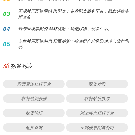
正规股票配资网站 尚配资：专业配资服务平台，助您轻松实
03
现资金
04
最专业股票配资 华林优配：精选好物，优享生活。
专业股票配资利息 股票期货：投资组合的风险对冲与收益增
05
强
标签列表
股票百倍杠杆平台
配资炒股
杠杆融资炒股
杠杆炒股股票
配资论坛
网上股票杠杆平台
配资查询
正规股票配资公司