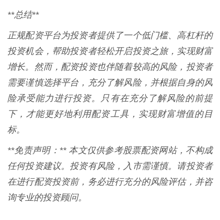
**总结**
正规配资平台为投资者提供了一个低门槛、高杠杆的
投资机会，帮助投资者轻松开启投资之旅，实现财富
增长。然而，配资投资也伴随着较高的风险，投资者
需要谨慎选择平台，充分了解风险，并根据自身的风
险承受能力进行投资。只有在充分了解风险的前提
下，才能更好地利用配资工具，实现财富增值的目
标。
**免责声明：** 本文仅供参考股票配资网站，不构成
任何投资建议。投资有风险，入市需谨慎。请投资者
在进行配资投资前，务必进行充分的风险评估，并咨
询专业的投资顾问。