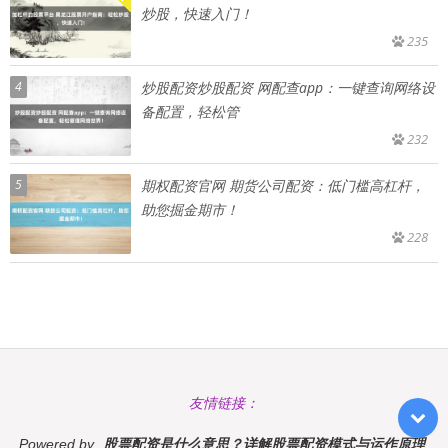
炒股，快速入门！
235
4
炒股配资炒股配资 网配查app：一键查询网络设
备配置，轻松管
232
5
期权配资官网 期货公司配资：低门槛高杠杆，
助您掘金期市！
228
友情链接：
股票配资是什么意思？详解股票配资模式与运作原理
Powered by