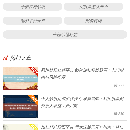
十倍杠杆炒股
买股票怎么开户
配资平台开户
配资咨询
全部话题标签
热门文章
网络炒股杠杆平台 如何加杠杆炒股票：入门指
南与风险提示
237
个人炒股如何加杠杆 炒股新策略：利用股票配
资放大收益，开启财
236
加杠杆的股票平台 黑龙江股票开户指南：轻松