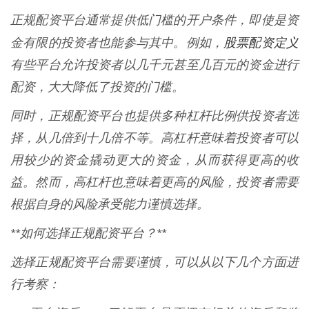
正规配资平台通常提供低门槛的开户条件，即使是资
股票配资定义
金有限的投资者也能参与其中。例如，
有些平台允许投资者以几千元甚至几百元的资金进行
配资，大大降低了投资的门槛。
同时，正规配资平台也提供多种杠杆比例供投资者选
择，从几倍到十几倍不等。高杠杆意味着投资者可以
用较少的资金撬动更大的资金，从而获得更高的收
益。然而，高杠杆也意味着更高的风险，投资者需要
根据自身的风险承受能力谨慎选择。
**如何选择正规配资平台？**
选择正规配资平台需要谨慎，可以从以下几个方面进
行考察：