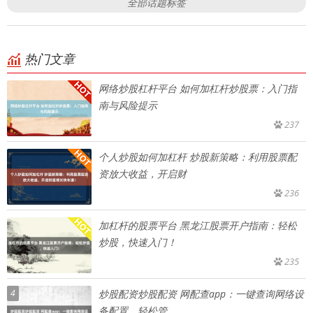
全部话题标签
热门文章
网络炒股杠杆平台 如何加杠杆炒股票：入门指
南与风险提示
237
个人炒股如何加杠杆 炒股新策略：利用股票配
资放大收益，开启财
236
加杠杆的股票平台 黑龙江股票开户指南：轻松
炒股，快速入门！
235
4
炒股配资炒股配资 网配查app：一键查询网络设
备配置，轻松管