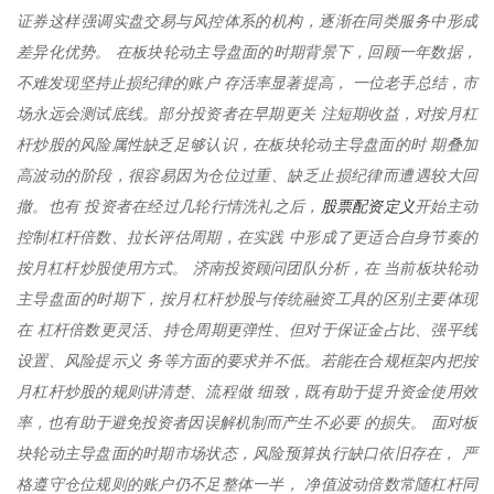
证券这样强调实盘交易与风控体系的机构，逐渐在同类服务中形成
差异化优势。 在板块轮动主导盘面的时期背景下，回顾一年数据，
不难发现坚持止损纪律的账户 存活率显著提高， 一位老手总结，市
场永远会测试底线。部分投资者在早期更关 注短期收益，对按月杠
杆炒股的风险属性缺乏足够认识，在板块轮动主导盘面的时 期叠加
高波动的阶段，很容易因为仓位过重、缺乏止损纪律而遭遇较大回
股票配资定义
撤。也有 投资者在经过几轮行情洗礼之后，
开始主动
控制杠杆倍数、拉长评估周期，在实践 中形成了更适合自身节奏的
按月杠杆炒股使用方式。 济南投资顾问团队分析，在 当前板块轮动
主导盘面的时期下，按月杠杆炒股与传统融资工具的区别主要体现
在 杠杆倍数更灵活、持仓周期更弹性、但对于保证金占比、强平线
设置、风险提示义 务等方面的要求并不低。若能在合规框架内把按
月杠杆炒股的规则讲清楚、流程做 细致，既有助于提升资金使用效
率，也有助于避免投资者因误解机制而产生不必要 的损失。 面对板
块轮动主导盘面的时期市场状态，风险预算执行缺口依旧存在， 严
格遵守仓位规则的账户仍不足整体一半， 净值波动倍数常随杠杆同