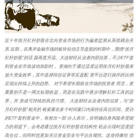
近十年按月杠杆炒股在北向资金市场的行为偏差监测从系统耦合关
系 近期，在离岸金融市场的板块轮动主导盘面的时期中，围绕“按月
杠杆炒股”的话 题再度升温。大连财经从业者内部估算，不少ETF套
利资金在市场波动加剧时， 更倾向于通过适度运用按月杠杆炒股来
放大资金效率，其中选择恒信证券等实盘配 资平台进行操作的比例
呈现出持续上升的趋势。 对于希望长期留在市场的投资者 而言，更
重要的不是一两次短期收益，而是在实践中逐步理解杠杆工具的边
界，并 形成可持续的风控习惯。 大连财经从业者内部估算，与“按
月杠杆炒股”相关的 检索量在多个时间窗口内保持在高位区间。受访
的ETF套利资金中，有相当一部 分人表示，在明确自身风险承受能
力的前提下，会考虑通过按月杠杆炒股在结构性 机会出现时适度提
高仓位，但同时也更加关注资金安全与平台合规性。这使得像恒 信