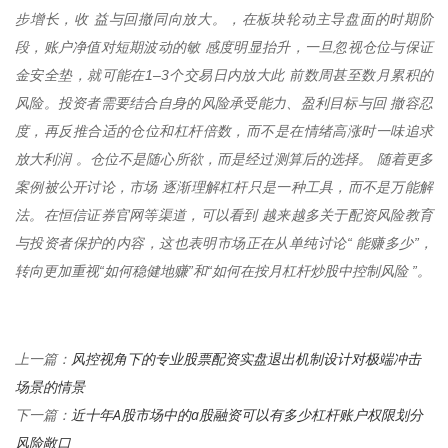
步增长，收 益与回撤同向放大。，在板块轮动主导盘面的时期阶
段，账户净值对短期波动的敏 感度明显抬升，一旦忽视仓位与保证
金安全垫，就可能在1–3个交易日内放大此 前数周甚至数月累积的
风险。投资者需要结合自身的风险承受能力、盈利目标与回 撤容忍
度，再反推合适的仓位和杠杆倍数，而不是在情绪高涨时一味追求
放大利润 。仓位不是随心所欲，而是经过测算后的选择。 随着更多
案例被公开讨论，市场 逐渐理解杠杆只是一种工具，而不是万能解
法。在恒信证券官网等渠道，可以看到 越来越多关于配资风险教育
与投资者保护的内容，这也表明市场正在从单纯讨论“ 能赚多少”，
转向更加重视“如何稳健地赚”和“如何在按月杠杆炒股中控制风险 ”。
风控视角下的专业股票配资实盘退出机制设计对极端冲击
上一篇：
场景的情景
近十年A股市场中的a股融资可以有多少杠杆账户权限划分
下一篇：
风险敞口