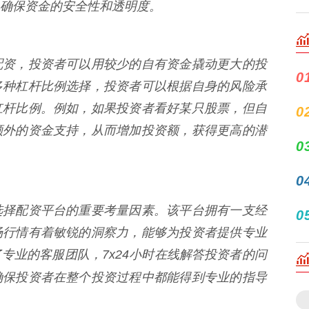
确保资金的安全性和透明度。
配资，投资者可以用较少的自有资金撬动更大的投
0
多种杠杆比例选择，投资者可以根据自身的风险承
杠杆比例。例如，如果投资者看好某只股票，但自
0
额外的资金支持，从而增加投资额，获得更高的潜
0
0
选择配资平台的重要考量因素。该平台拥有一支经
0
场行情有着敏锐的洞察力，能够为投资者提供专业
专业的客服团队，7x24小时在线解答投资者的问
确保投资者在整个投资过程中都能得到专业的指导