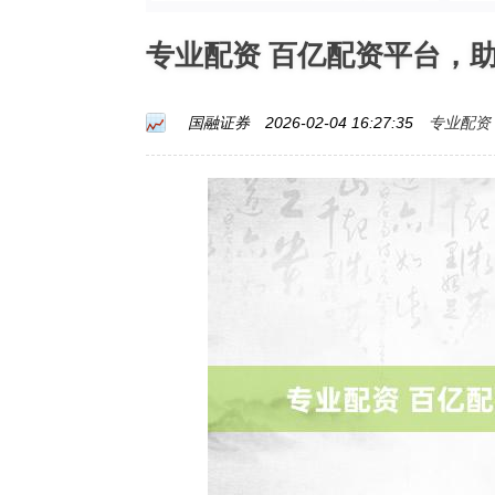
专业配资 百亿配资平台，
专业配资
国融证券
2026-02-04 16:27:35