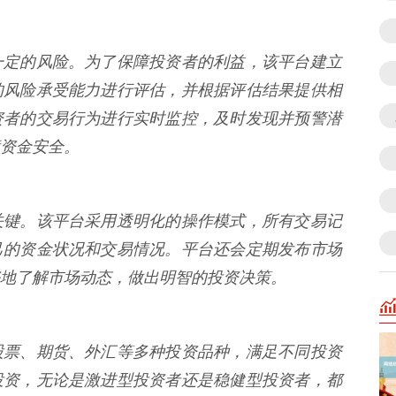
一定的风险。为了保障投资者的利益，该平台建立
的风险承受能力进行评估，并根据评估结果提供相
资者的交易行为进行实时监控，及时发现并预警潜
资金安全。
关键。该平台采用透明化的操作模式，所有交易记
己的资金状况和交易情况。平台还会定期发布市场
地了解市场动态，做出明智的投资决策。
股票、期货、外汇等多种投资品种，满足不同投资
投资，无论是激进型投资者还是稳健型投资者，都